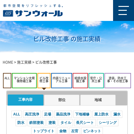
ビル改修工事 の施工実績
HOME
>
施工実績
>
ビル改修工事
ALL
マンション大規
ビル改
内装リニュー
給排水設
官庁・公
塗装、防水工
模修繕工事
修工事
アル工事
備工事
共工事
事・その他工事
工事内容
部位
地域
ALL
高圧洗浄
足場
薬品洗浄
下地補修
屋上防水
漏水
防水
鉄部塗装
塗装
タイル
長尺シート
シーリング
トップライト
金物
左官
ピンネット