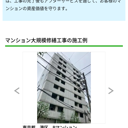
は、工事の完了後もアフターサービスを通して、お客様のマ
ンションの資産価値を守ります。
マンション大規模修繕工事の施工例
東京都 港区 Pマンション
東京都 港