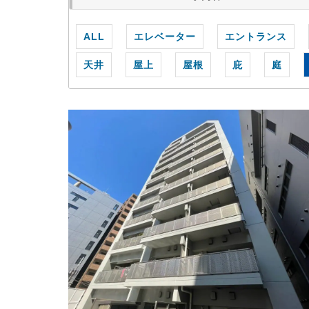
ALL
エレベーター
エントランス
天井
屋上
屋根
庇
庭