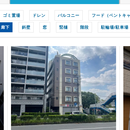
ゴミ置場
ドレン
バルコニー
フード（ベントキ
廊下
斜壁
窓
竪樋
階段
駐輪場/駐車場