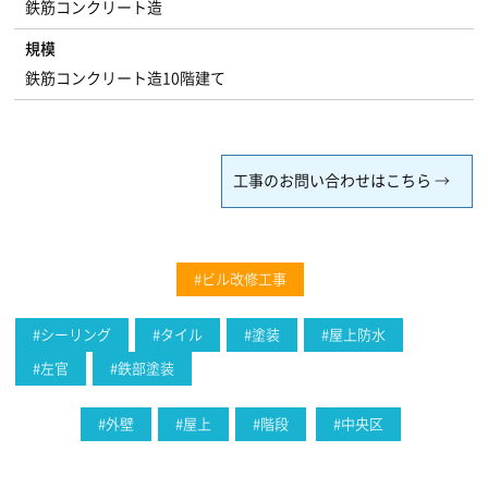
鉄筋コンクリート造
規模
鉄筋コンクリート造10階建て
工事のお問い合わせはこちら
#ビル改修工事
#シーリング
#タイル
#塗装
#屋上防水
#左官
#鉄部塗装
#外壁
#屋上
#階段
#中央区