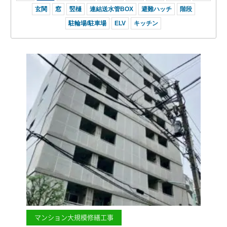
玄関
窓
竪樋
連結送水管BOX
避難ハッチ
階段
駐輪場/駐車場
ELV
キッチン
マンション大規模修繕工事