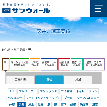
天井、施工実績
HOME
>
施工実績
>
天井
ALL
マンション大規
ビル改
内装リニュー
給排水設
官庁・公
塗装、防水工
模修繕工事
修工事
アル工事
備工事
共工事
事・その他工事
部位
工事内容
地域
ALL
エレベーター
エントランス
ゴミ置場
トイレ
ドレン
バルコニー
フード（ベントキャップ）
プール
ルーフバルコニー
外壁
天井
屋上
屋根
庇
庭
廊下
斜壁
洗面室
浴室