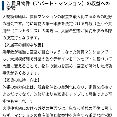
2. 賃貸物件（アパート・マンション）の収益への
影響
大規模修繕は、賃貸マンションの収益を最大化するための絶好
の機会です。特に建物の第一印象を決定づける外観（色）や共
用部（エントランス）の美観は、入居希望者が契約を決める際
の決定打となります。
【入居率の劇的な改善】
築年数が経過し空室が目立つようになった賃貸マンションで
も、大規模修繕で外壁の色やデザインをコンセプトに基づいて
大胆に変えることで、物件の魅力を高め、空室が解消した成功
事例が多くあります。
【家賃の維持・向上】
外観の魅力向上は、競合物件との差別化になり、家賃を維持で
きるだけでなく、改修前よりも家賃をアップして募集できる可
能性も生まれます。
大規模修繕における外壁の色選びは、単なる美観の回復に留ま
らず、マンションの資産価値と収益性を左右する重要な経営戦