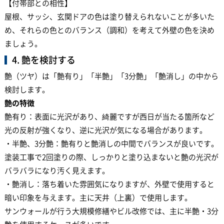
【付帯部との相性】
屋根、サッシ、玄関ドアの色は塗り替えられないことが多いた
め、それらの色とのバランス（調和）を考えて外壁の色を決め
ましょう。
4. 艶を検討する
艶（ツヤ）は「艶有り」「半艶」「3分艶」「艶消し」の中から
検討します。
艶の特徴
艶有り：表面に光沢があり、綺麗ですが西日が当たる箇所など
光の反射が強くなり、逆に光沢が気になる場合があります。
・半艶、3分艶：艶有りと艶消しの中間でバランスが良いです。
塗装工事で2回塗りの際、しっかりと塗り込まないと艶の光沢が
バラバラになり汚く見えます。
・艶消し：落ち着いた雰囲気になりますが、外壁で使用すると
暗い印象を与えます。主に天井（上裏）で使用します。
サンウォールが行う大規模修繕やビル改修では、主に半艶・3分