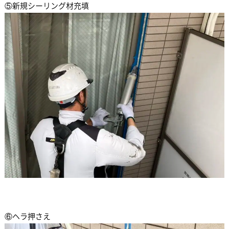
⑤新規シーリング材充填
⑥ヘラ押さえ